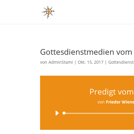
Gottesdienstmedien vom 
von
AdminStami
|
Okt. 15, 2017
|
Gottesdiens
Predigt vom
von
Frieder Wien