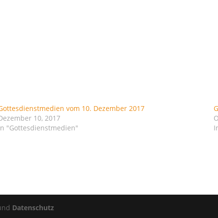
Gottesdienstmedien vom 10. Dezember 2017
G
Dezember 10, 2017
O
In "Gottesdienstmedien"
I
und
Datenschutz