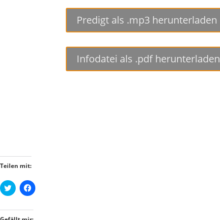
Predigt als .mp3 herunterladen
Infodatei als .pdf herunterlade
Teilen mit:
K
K
l
l
i
i
c
c
k
k
,
,
Gefällt mir: