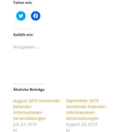
Teilen mit:
K
K
l
l
i
i
c
c
k
k
,
,
Gefällt mir:
u
u
m
m
ü
a
Wird geladen …
b
u
e
f
r
F
T
a
w
c
i
e
t
b
t
o
e
o
r
k
z
z
Ähnliche Beiträge
u
u
t
t
e
e
August 2019 Gemeinde-
September 2019
i
i
Kalender-
Gemeinde-Kalender-
l
l
e
e
Informationen-
Informationen-
n
n
Veranstaltungen
Veranstaltungen
(
(
W
W
Juli 27, 2019
August 24, 2019
i
i
In
r
r
In