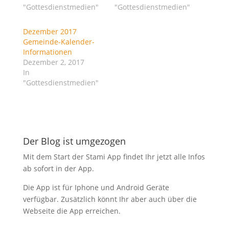
d
d
"Gottesdienstmedien"
"Gottesdienstmedien"
i
i
n
n
n
n
e
e
Dezember 2017
u
u
Gemeinde-Kalender-
e
e
m
m
Informationen
F
F
Dezember 2, 2017
e
e
n
n
In
s
s
"Gottesdienstmedien"
t
t
e
e
r
r
g
g
e
e
ö
ö
f
f
f
f
n
n
Der Blog ist umgezogen
e
e
t
t
)
)
Mit dem Start der Stami App findet Ihr jetzt alle Infos
ab sofort in der App.
Die App ist für Iphone und Android Geräte
verfügbar. Zusätzlich könnt Ihr aber auch über die
Webseite die App erreichen.