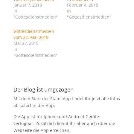
e
e
Januar 7, 2018
Februar 4, 2018
n
n
In
In
(
(
W
W
"Gottesdienstmedien"
"Gottesdienstmedien"
i
i
r
r
d
d
i
i
Gottesdienstmedien
n
n
vom 27. Mai 2018
n
n
e
e
Mai 27, 2018
u
u
In
e
e
m
m
"Gottesdienstmedien"
F
F
e
e
n
n
s
s
t
t
e
e
r
r
g
g
Der Blog ist umgezogen
e
e
ö
ö
f
f
Mit dem Start der Stami App findet Ihr jetzt alle Infos
f
f
n
n
ab sofort in der App.
e
e
t
t
)
)
Die App ist für Iphone und Android Geräte
verfügbar. Zusätzlich könnt Ihr aber auch über die
Webseite die App erreichen.