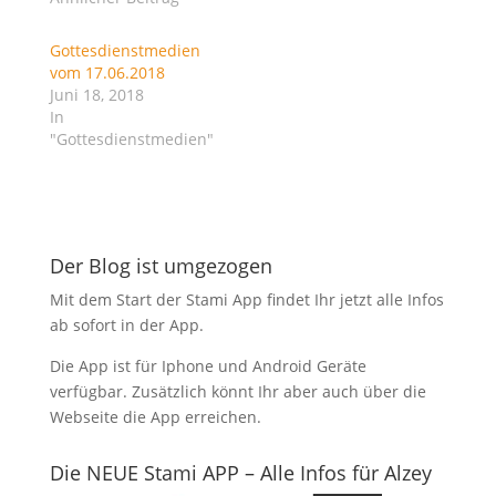
W
W
i
i
r
r
Gottesdienstmedien
d
d
i
i
vom 17.06.2018
n
n
Juni 18, 2018
n
n
e
e
In
u
u
"Gottesdienstmedien"
e
e
m
m
F
F
e
e
n
n
s
s
t
t
e
e
r
r
Der Blog ist umgezogen
g
g
e
e
Mit dem Start der Stami App findet Ihr jetzt alle Infos
ö
ö
f
f
ab sofort in der App.
f
f
n
n
e
e
Die App ist für Iphone und Android Geräte
t
t
)
)
verfügbar. Zusätzlich könnt Ihr aber auch über die
Webseite die App erreichen.
Die NEUE Stami APP – Alle Infos für Alzey