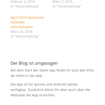
Februar 2, 2019
März 3, 2018
(
(
W
W
In "Veranstaltung"
In "Veranstaltung"
i
i
r
r
d
d
i
i
April 2018 Gemeinde-
n
n
Kalender-
n
n
e
e
Informationen
u
u
März 24, 2018
e
e
m
m
In "Veranstaltung"
F
F
e
e
n
n
s
s
t
t
e
e
r
r
g
g
Der Blog ist umgezogen
e
e
ö
ö
f
f
Mit dem Start der Stami App findet Ihr jetzt alle Infos
f
f
n
n
ab sofort in der App.
e
e
t
t
)
)
Die App ist für Iphone und Android Geräte
verfügbar. Zusätzlich könnt Ihr aber auch über die
Webseite die App erreichen.