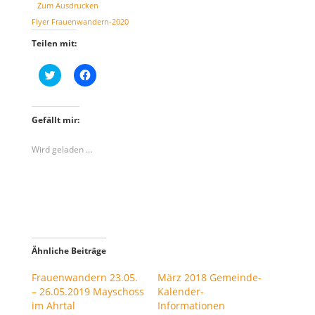
Zum Ausdrucken
Flyer Frauenwandern-2020
Teilen mit:
K
K
l
l
i
i
c
c
k
k
,
,
Gefällt mir:
u
u
m
m
ü
a
Wird geladen …
b
u
e
f
r
F
T
a
w
c
i
e
t
b
t
o
e
o
r
k
z
z
Ähnliche Beiträge
u
u
t
t
e
e
Frauenwandern 23.05.
März 2018 Gemeinde-
i
i
– 26.05.2019 Mayschoss
Kalender-
l
l
e
e
im Ahrtal
Informationen
n
n