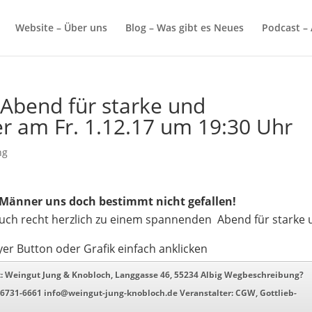
Website – Über uns
Blog – Was gibt es Neues
Podcast – 
 Abend für starke und
r am Fr. 1.12.17 um 19:30 Uhr
ng
r Männer uns doch bestimmt nicht gefallen!
 euch recht herzlich zu einem spannenden Abend für starke
yer Button oder Grafik einfach anklicken
 Ort: Weingut Jung & Knobloch, Langgasse 46, 55234 Albig Wegbeschreibung?
731-6661 info@weingut-jung-knobloch.de Veranstalter: CGW, Gottlieb-