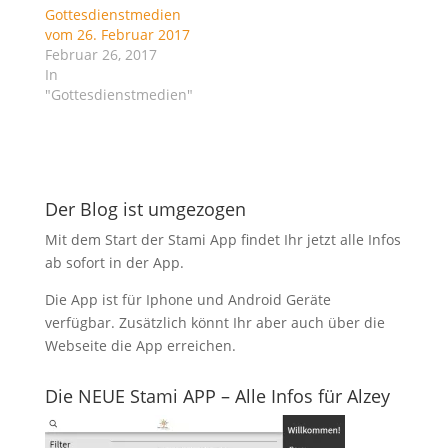
i
i
Gottesdienstmedien
n
n
vom 26. Februar 2017
n
n
e
e
Februar 26, 2017
u
u
In
e
e
m
m
"Gottesdienstmedien"
F
F
e
e
n
n
s
s
t
t
e
e
r
r
g
g
Der Blog ist umgezogen
e
e
ö
ö
f
f
Mit dem Start der Stami App findet Ihr jetzt alle Infos
f
f
n
n
ab sofort in der App.
e
e
t
t
)
)
Die App ist für Iphone und Android Geräte
verfügbar. Zusätzlich könnt Ihr aber auch über die
Webseite die App erreichen.
Die NEUE Stami APP – Alle Infos für Alzey